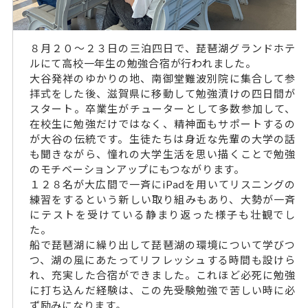
８月２０～２３日の三泊四日で、琵琶湖グランドホテ
ルにて高校一年生の勉強合宿が行われました。
大谷発祥のゆかりの地、南御堂難波別院に集合して参
拝式をした後、滋賀県に移動して勉強漬けの四日間が
スタート。卒業生がチューターとして多数参加して、
在校生に勉強だけではなく、精神面もサポートするの
が大谷の伝統です。生徒たちは身近な先輩の大学の話
も聞きながら、憧れの大学生活を思い描くことで勉強
のモチベーションアップにもつながります。
１２８名が大広間で一斉にiPadを用いてリスニングの
練習をするという新しい取り組みもあり、大勢が一斉
にテストを受けている静まり返った様子も壮観でし
た。
船で琵琶湖に繰り出して琵琶湖の環境について学びつ
つ、湖の風にあたってリフレッシュする時間も設けら
れ、充実した合宿ができました。これほど必死に勉強
に打ち込んだ経験は、この先受験勉強で苦しい時に必
ず励みになります。