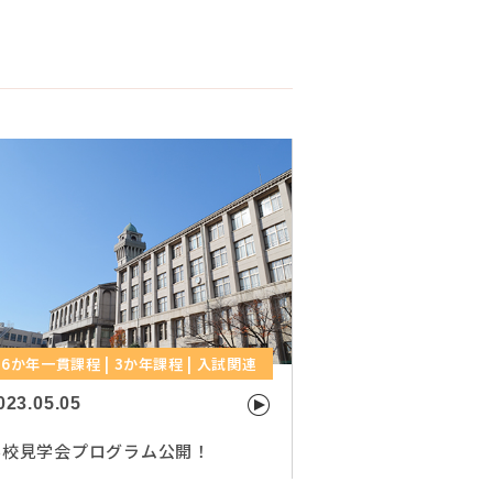
6か年一貫課程 | 3か年課程 | 入試関連
023.05.05
学校見学会プログラム公開！