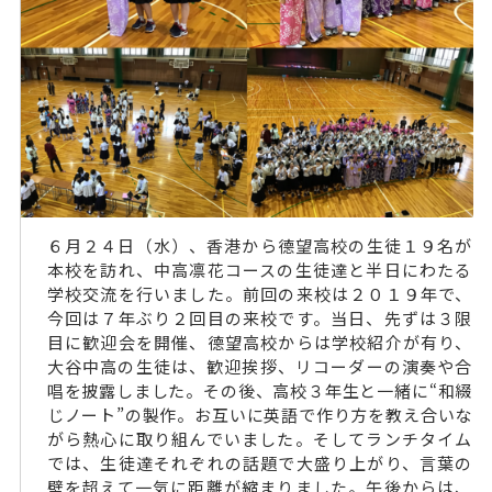
６月２４日（水）、香港から德望高校の生徒１９名が
本校を訪れ、中高凛花コースの生徒達と半日にわたる
学校交流を行いました。前回の来校は２０１９年で、
今回は７年ぶり２回目の来校です。当日、先ずは３限
目に歓迎会を開催、德望高校からは学校紹介が有り、
大谷中高の生徒は、歓迎挨拶、リコーダーの演奏や合
唱を披露しました。その後、高校３年生と一緒に“和綴
じノート”の製作。お互いに英語で作り方を教え合いな
がら熱心に取り組んでいました。そしてランチタイム
では、生徒達それぞれの話題で大盛り上がり、言葉の
壁を超えて一気に距離が縮まりました。午後からは、