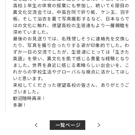
高校１年生の体育の授業にも参加し、続いて６限目の
異文化交流会では、中高合同で折り紙、ケン玉、羽子
板、そして浴衣を着て写真撮影するなど、日本ならで
はの文化に触れ、德望高校の生徒達もより一層親睦を
深めていました。
最後のお見送りでは、名残惜しそうに連絡先を交換し
たり、写真を撮り合ったりする姿が印象的でした。わ
ずか一日の交流でしたが、生徒達にとっては「生きた
英語」を使い、異文化を肌で感じる貴重な経験となり
ました。世界を身近に感じる素晴らしい出会いを、こ
れからの学校生活やグローバルな視点に活かしてほし
いと思います。
来校してくださった德望高校の皆さん、ありがとうご
ざいました。
歓迎随時再来！
多謝！
一覧ページ