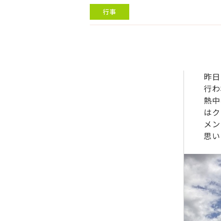
行事
昨日
行わ
熱中
はク
メン
思い