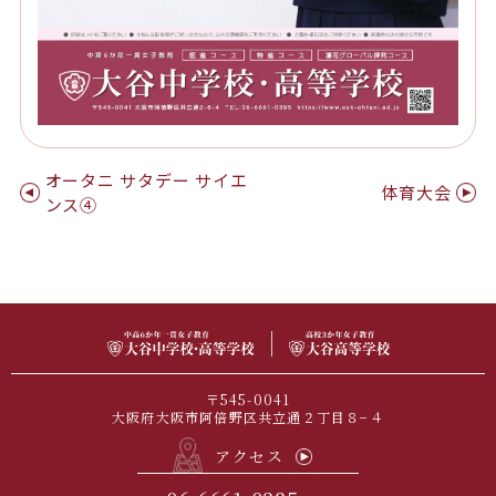
オータニ サタデー サイエ
体育大会
ンス④
〒545-0041
大阪府大阪市阿倍野区共立通２丁目８−４
アクセス