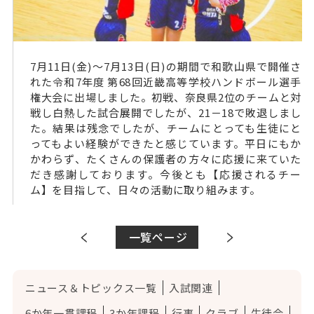
7月11日(金)～7月13日(日)の期間で和歌山県で開催さ
れた令和7年度
第68回近畿高等学校ハンドボール選手
権大会に出場しました。
初戦、奈良県2位のチームと対
戦し白熱した試合展開でしたが、21－18で敗退しまし
た。結果は残念でしたが、チームにとっても生徒にと
ってもよい経験ができたと感じています。
平日にもか
かわらず、たくさんの保護者の方々に応援に来ていた
だき感謝しております。今後とも【応援されるチー
ム】を目指して、日々の活動に取り組みます。
一覧ページ
ニュース＆トピックス一覧
入試関連
6か年一貫課程
3か年課程
行事
クラブ
生徒会