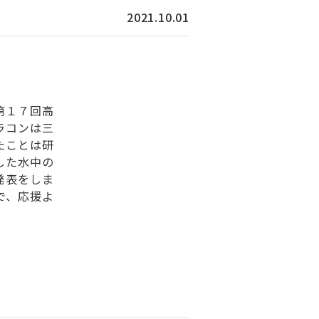
2021.10.01
第１７回高
ラコンは三
たことは研
した水中の
発表をしま
で、応援よ