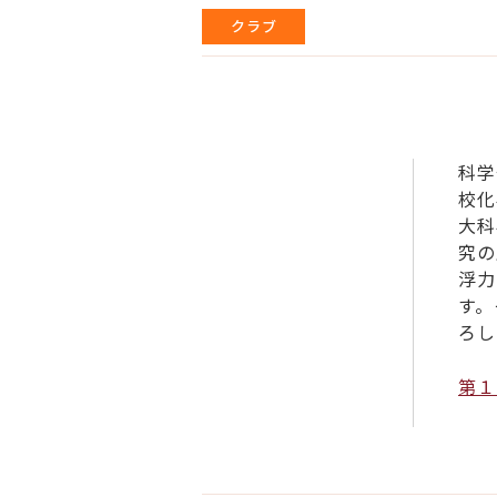
クラブ
科学
校化
大科
究の
浮力
す。
ろし
第１